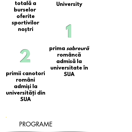
totală a
University
burselor
oferite
sportivilor
1
noștri
prima
sabreură
2
româncă
admisă la
universitate în
primii canotori
SUA
români
admiși la
universități din
SUA
PROGRAME