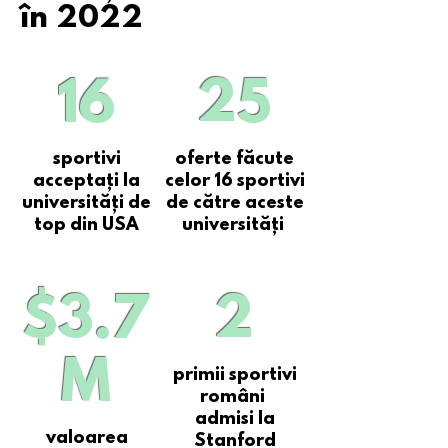
în 2022
16
25
sportivi
oferte făcute
acceptați la
celor 16 sportivi
universități de
de către aceste
top din USA
universități
$3.7
2
M
primii sportivi
români
admisi la
valoarea
Stanford