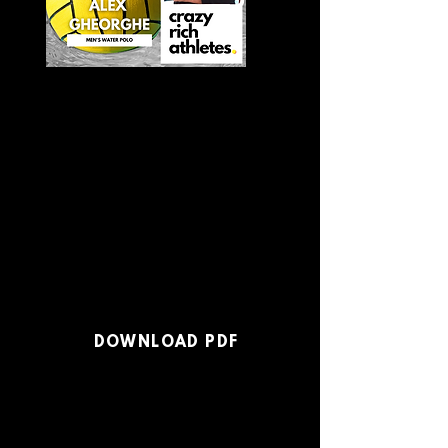
Hello lume,
Numele meu este Alexandru
Gheorghe (Alex), și practic polo de
performanță la CSA Steaua.
Mai
jos e povestea mea și cum am fost
acceptat la
Stanford University,
California.
DOWNLOAD PDF