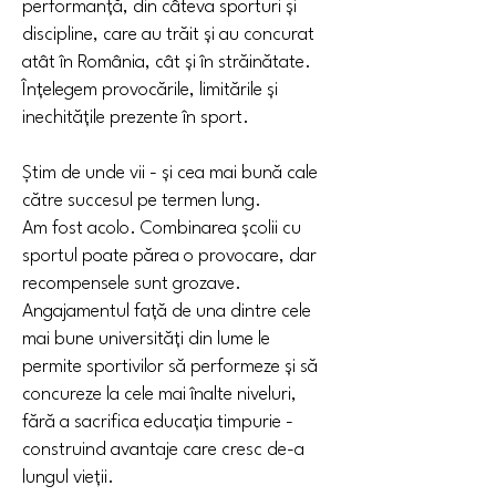
performanță, din câteva sporturi și
discipline, care au trăit și au concurat
atât în România, cât și în străinătate.
Înțelegem provocările, limitările și
inechitățile prezente în sport.
Știm de unde vii - și cea mai bună cale
către succesul pe termen lung.
Am fost acolo. Combinarea școlii cu
sportul poate părea o provocare, dar
recompensele sunt grozave.
Angajamentul față de una dintre cele
mai bune universități din lume le
permite sportivilor să performeze și să
concureze la cele mai înalte niveluri,
fără a sacrifica educația timpurie -
construind avantaje care cresc de-a
lungul vieții.