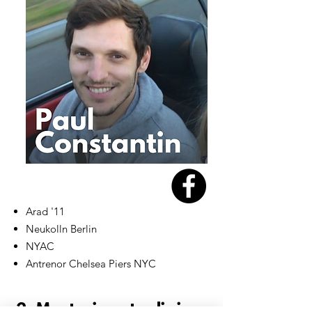
Arad '11
Neukolln Berlin
NYAC
Antrenor Chelsea Piers NYC
2. Mentori - actuali și