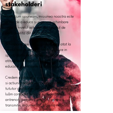
stakeholderi
Dupa cum spuneam, misiunea noastra este
aceea de a educa si a genera schimbare
reala la nivelul actorilor din sportul de
performanta din Romania.
Schimbarea pe care o cautam este atat la
nivelul top-down al politicilor publice in
sport, dar si mai botom-up, legat de
atitudinea federatiilor catre sportivi si
educatie, convocarile la lotul national, etc
Credem in dialog si in a explica de ce ideile
si actiunile noatre vor aduce beneficii
tututor partilor pe termen lung. De aceea,
luăm contactul inclusiv cu federatiile si
antrenorii pe care ii criticam, pentru a
transmite, argumentat, filosofia noastra.