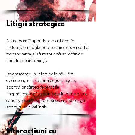
Litigii strategice
Nu ne dăm înapoi de la a acționa în
instanță entitățile publice care refuză să fie
transparente și să raspundă solicitărilor
noastre de informații.
De asemenea, suntem gata să luăm
apărarea, inclusiv prin acțiuni legale,
sportivilor cărora federațiile
“neprietenoase” le pun bețe în roate atunci
când își doresc să facă și scoală pe lângă
sport la un nivel înalt.
Interacțiuni cu