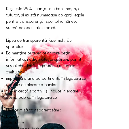
Deși este 99% finanțat din banii noștri, ai
tuturor, și există numeroase obligații legale
pentru transparență, sportul românesc
suferă de opacitate cronică.
Lipsa de transparență face mult rău
sportului:
Ea menține puterea celor care dețin
informația, nedreptățește sportivi, părinți
și stakeholderi în legătură cu resursele
cheltuite;
împiedică o analiză pertinentă în legătură cu
deciziile de alocare a banilor
ține în ceață sportivii și induce în eroare
opinia publică în legatură cu
Ne dorim să transparentizăm :
Bugete
Contracte