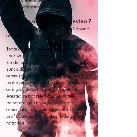
Salarii, prime, îndemnizații
Statute, regulamente federații
Cum vom obține toate acestea ?
Prelevându-ne de legea 544/2000 privind
accesul la informațiile publice.
Toate cluburile, federațiile, organismele
sportive din România care primesc până și 1
leu din bani publici se supun acestei legi și
sunt obligate să furnizeze informații la
cerere (ba unele chiar și din oficiu).
Sunt
foarte puține informații care nu s-ar supune
cerințelor de dezvăluire din legea 544.
Acestea se pot referi doar la datele
personale, sau la eventuale secrete
comerciale, lucru aplicabil entităților non-
profit, care sunt cluburile și federațiile
naționale în România.