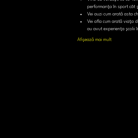
performanța în sport cât 
Vei auzi cum arată asta chi
Vei afla cum arată viața d
au avut experiența școlii 
Afișează mai mult