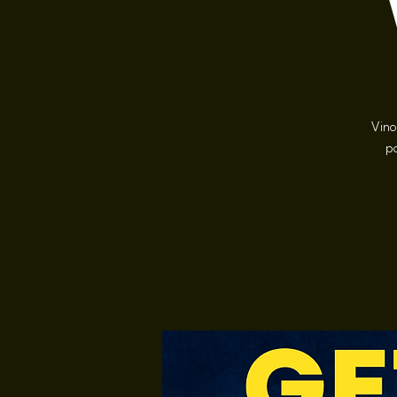
Vino
po