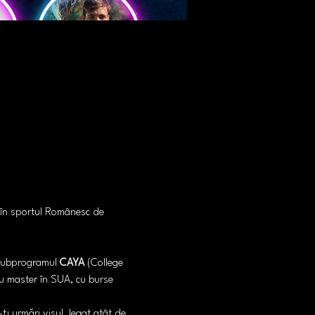
 în sportul Românesc de 
 subprogramul 
CAYA
 (College 
au master în SUA, cu burse 
i urmări visul, legat atât de 