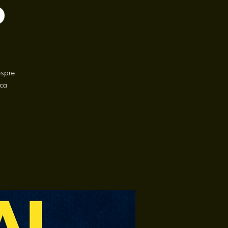
p
espre
ica