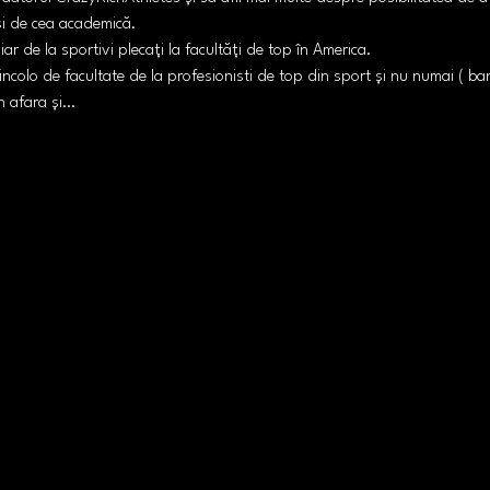
și de cea academică.
ar de la sportivi plecați la facultăți de top în America.
incolo de facultate de la profesionisti de top din sport și nu numai ( b
în afara și…