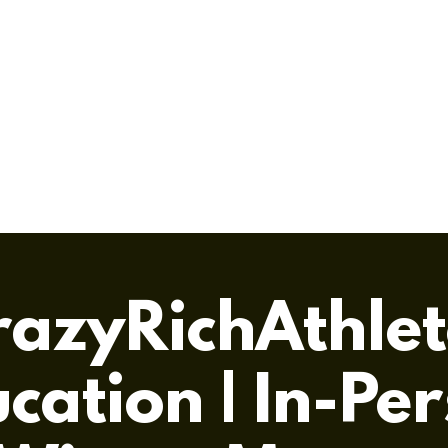
razyRichAthlet
cation | In-Pe