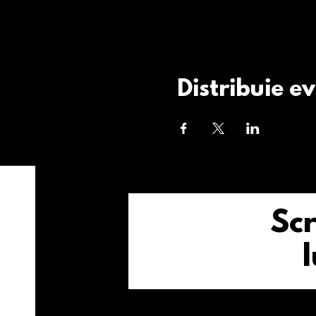
Distribuie e
Scr
l