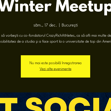
Winter Meetu
sâm., 17 dec.
  |  
București
 să vorbești cu co-fondatorul CrazyRichAthletes, ca să afli mai multe d
sibilitatea de a studia și a face sport la o universitate de top din Amer
Nu mai este posibilă înregistrarea
Vezi alte evenimente