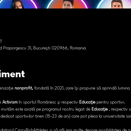
ET
id Praporgescu 31, București 020966, Romania
iment
anizație 
nonprofit,
 fondată în 2021, care își propune să aprindă lumina
e 
Activism
 în sportul Românesc și respectiv 
Educație
 pentru sportivi.
ă invităm este axată pe programul nostru legat de 
Educație
 , respectiv
edicat sportivilor tineri (15-23 de ani) care pot pleca la universitate s
atorul CrazyRichAthletes și să afli mai multe despre posibilitatea de a-ț