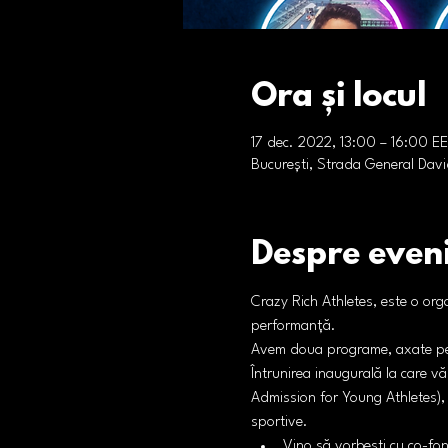
Ora și locul
17 dec. 2022, 13:00 – 16:00 E
București, Strada General Dav
Despre even
Crazy Rich Athletes, este o org
performanță.
Avem doua programe, axate p
Întrunirea inaugurală la care v
Admission for Young Athletes), d
sportive.
Vino să vorbești cu co-fond