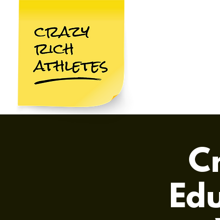
C
Edu