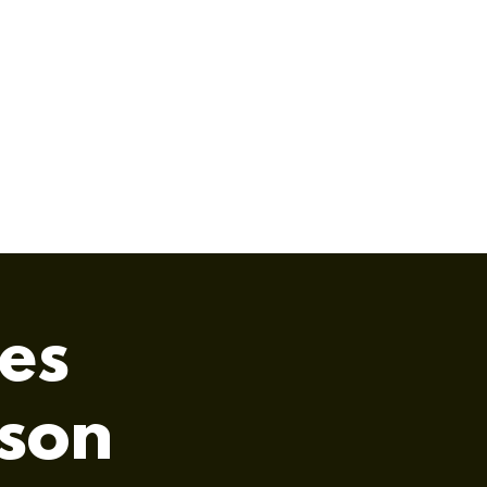
es
rson